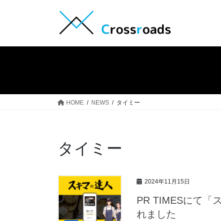
コ
ナ
ン
ビ
テ
ゲ
ン
ー
ツ
シ
へ
ョ
ス
ン
キ
に
ッ
移
HOME
NEWS
タイミー
プ
動
タイミー
2024年11月15日
PR TIMESに
れました